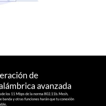
eración de
nalámbrica avanzada
sde los 11 Mbps de la norma 802.11b. Mesh,
banda y otras funciones harán que tu conexión
able.