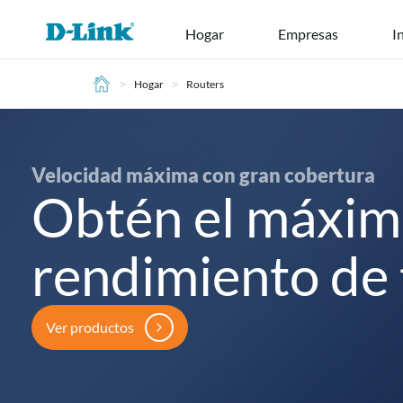
Ir
Hogar
Empresas
I
al
contenido
>
>
Hogar
Routers
Velocidad máxima con gran cobertura
Obtén el máxi
rendimiento de 
Ver productos