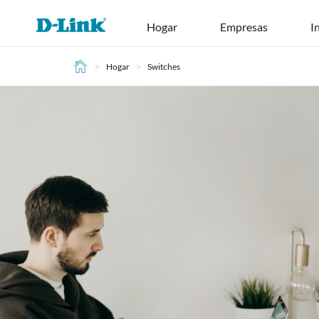
Ir
Hogar
Empresas
I
al
contenido
>
>
Hogar
Switches