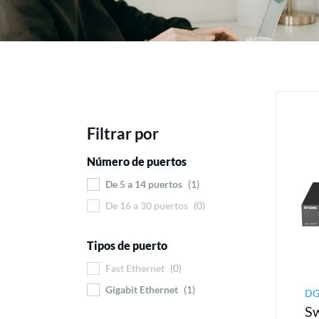
Filtrar por
Número de puertos
De 5 a 14 puertos
1
De 16 a 30 puertos
0
Tipos de puerto
Fast Ethernet
0
Gigabit Ethernet
1
DG
Sw