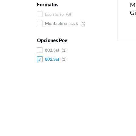
Ma
Formatos
Gi
Escritorio
0
Montable en rack
1
Opciones Poe
802.3af
1
802.3at
1