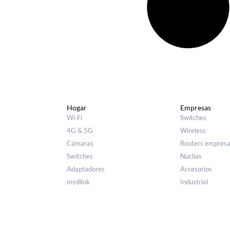
Hogar
Empresas
Wi‑Fi
Switches
4G & 5G
Wireless
Cámaras
Routers empresa
Switches
Nuclias
Adaptadores
Accesorios
mydlink
Industrial