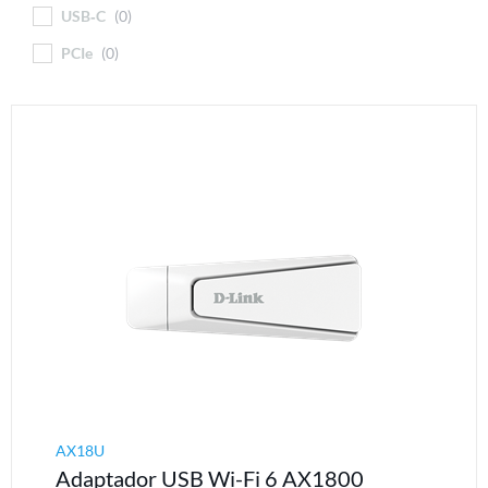
USB‑C
0
PCIe
0
AX18U
Adaptador USB Wi-Fi 6 AX1800