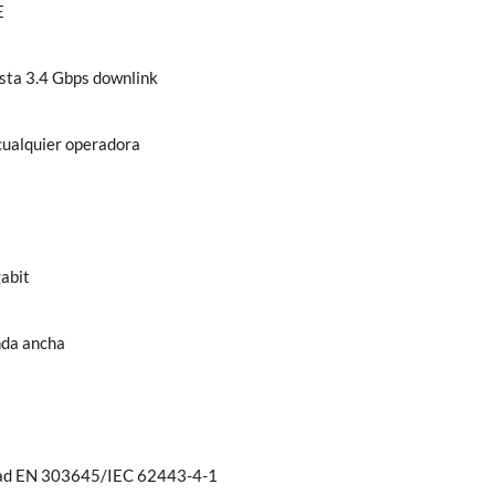
E
sta 3.4 Gbps downlink
cualquier operadora
abit
nda ancha
idad EN 303645/IEC 62443-4-1