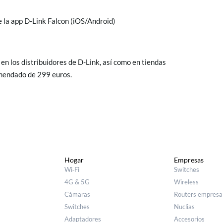
e la app D-Link Falcon (iOS/Android)
n los distribuidores de D-Link, así como en tiendas
omendado de 299 euros.
Hogar
Empresas
Wi‑Fi
Switches
4G & 5G
Wireless
Cámaras
Routers empresa
Switches
Nuclias
Adaptadores
Accesorios