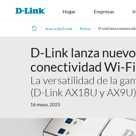
Ir
Hogar
Empresas
I
al
contenido
>
>
>
D-Link lanza nuevos ada
Acerca de D-Link
Prensa
D-Link lanza nuevo
conectividad Wi-Fi
La versatilidad de la ga
(D-Link AX18U y AX9U),
16 mayo, 2025