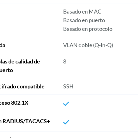
N
Basado en MAC
Basado en puerto
Basado en protocolo
da
VLAN doble (Q-in-Q)
as de calidad de
8
puerto
cifrado compatible
SSH
ceso 802.1X
ón RADIUS/TACACS+