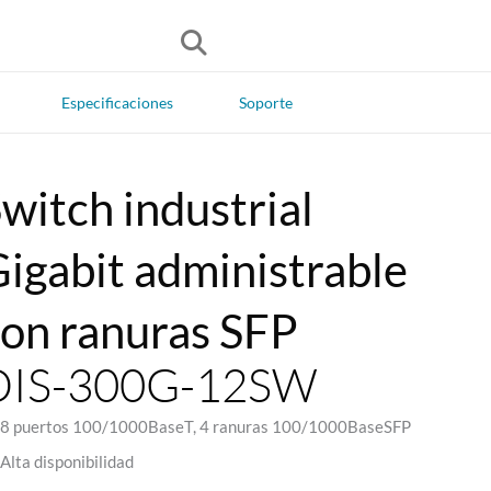
Especificaciones
Soporte
witch industrial
igabit administrable
on ranuras SFP
DIS-300G-12SW
8 puertos 100/1000BaseT, 4 ranuras 100/1000BaseSFP
Alta disponibilidad