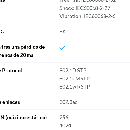
Shock: IEC60068-2-27
Vibration: IEC60068-2-6
AC
8K
tras una pérdida de
menos de 20 ms
e Protocol
802.1D STP
802.1s MSTP
802.1w RSTP
e enlaces
802.3ad
N (máximo estático)
256
1024