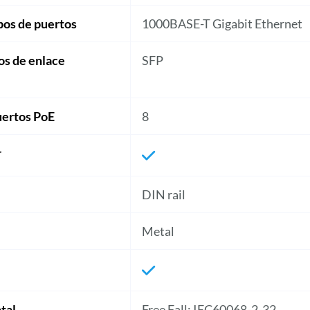
ipos de puertos
1000BASE-T Gigabit Ethernet
os de enlace
SFP
ertos PoE
8
r
DIN rail
Metal
tal
Free Fall: IEC60068-2-32