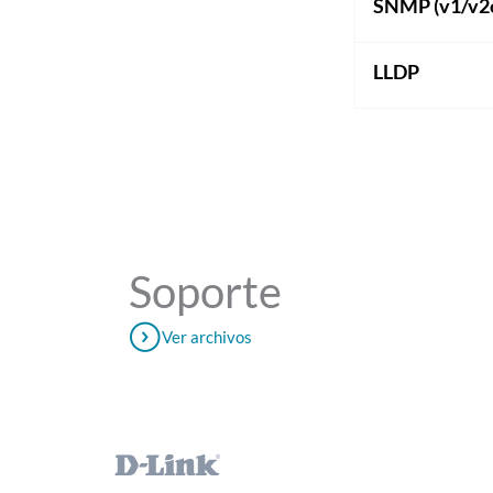
SNMP (v1/v2
LLDP
Soporte
Ver archivos