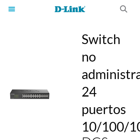
Ir
al
contenido
Switch
no
administr
24
puertos
10/100/