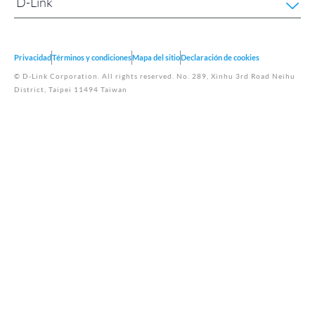
D-Link
Privacidad
Términos y condiciones
Mapa del sitio
Declaración de cookies
© D-Link Corporation. All rights reserved. No. 289, Xinhu 3rd Road Neihu
District, Taipei 11494 Taiwan