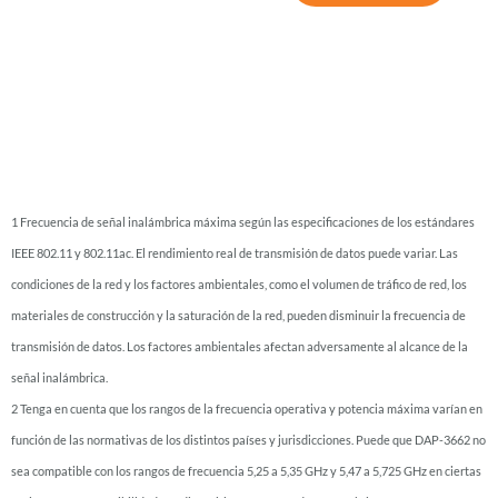
1 Frecuencia de señal inalámbrica máxima según las especificaciones de los estándares
IEEE 802.11 y 802.11ac. El rendimiento real de transmisión de datos puede variar. Las
condiciones de la red y los factores ambientales, como el volumen de tráfico de red, los
materiales de construcción y la saturación de la red, pueden disminuir la frecuencia de
transmisión de datos. Los factores ambientales afectan adversamente al alcance de la
señal inalámbrica.
2 Tenga en cuenta que los rangos de la frecuencia operativa y potencia máxima varían en
función de las normativas de los distintos países y jurisdicciones. Puede que DAP-3662 no
sea compatible con los rangos de frecuencia 5,25 a 5,35 GHz y 5,47 a 5,725 GHz en ciertas