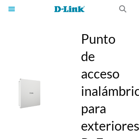
Ir
al
contenido
Punto
de
acceso
inalámbri
para
exteriore