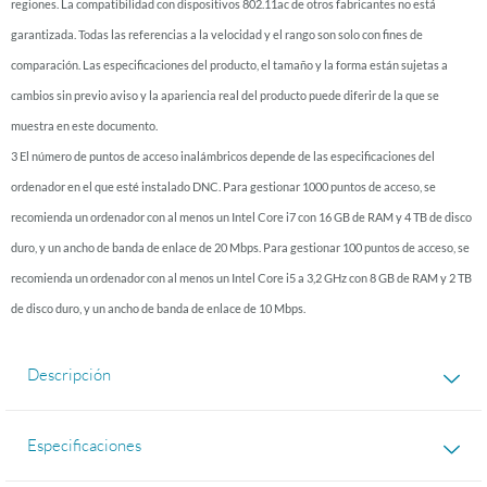
regiones. La compatibilidad con dispositivos 802.11ac de otros fabricantes no está
garantizada. Todas las referencias a la velocidad y el rango son solo con fines de
comparación. Las especificaciones del producto, el tamaño y la forma están sujetas a
cambios sin previo aviso y la apariencia real del producto puede diferir de la que se
muestra en este documento.
3 El número de puntos de acceso inalámbricos depende de las especificaciones del
ordenador en el que esté instalado DNC. Para gestionar 1000 puntos de acceso, se
recomienda un ordenador con al menos un Intel Core i7 con 16 GB de RAM y 4 TB de disco
duro, y un ancho de banda de enlace de 20 Mbps. Para gestionar 100 puntos de acceso, se
recomienda un ordenador con al menos un Intel Core i5 a 3,2 GHz con 8 GB de RAM y 2 TB
de disco duro, y un ancho de banda de enlace de 10 Mbps.
Descripción
Especificaciones