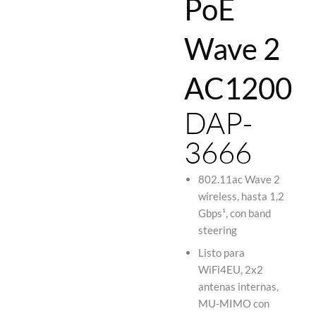
PoE
Wave 2
AC1200
DAP-
3666
802.11ac Wave 2
wireless, hasta 1,2
Gbps¹, con band
steering
Listo para
WiFi4EU, 2x2
antenas internas,
MU-MIMO con