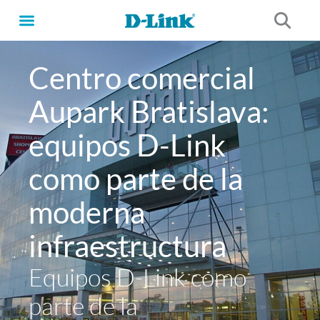
Ir
al
contenido
Centro comercial
Aupark Bratislava:
equipos D-Link
como parte de la
moderna
infraestructura
Equipos D-Link como
parte de la