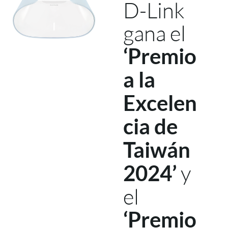
D-Link
gana el
‘Premio
a la
Excelen
cia de
Taiwán
y
2024’
el
‘Premio